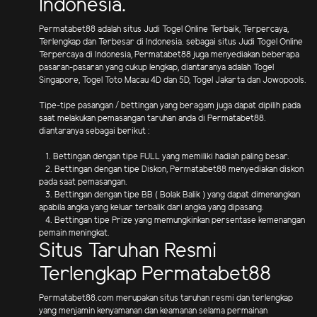
Indonesia.
Permatabet88 adalah situs Judi Togel Online Terbaik, Terpercaya,
Terlengkap dan Terbesar di Indonesia. sebagai situs Judi Togel Online
Terpercaya di Indonesia, Permatabet88 juga menyediakan beberapa
pasaran-pasaran yang cukup lengkap, diantaranya adalah Togel
Singapore, Togel Toto Macau 4D dan 5D, Togel Jakarta dan Jowopools.
Tipe-tipe pasangan / bettingan yang beragam juga dapat dipilih pada
saat melakukan pemasangan taruhan anda di Permatabet88.
diantaranya sebagai berikut :
1. Bettingan dengan tipe FULL yang memiliki hadiah paling besar.
2. Bettingan dengan tipe Diskon, Permatabet88 menyediakan diskon
pada saat pemasangan.
3. Bettingan dengan tipe BB ( Bolak Balik ) yang dapat dimenangkan
apabila angka yang keluar terbalik dari angka yang dipasang.
4. Bettingan tipe Prize yang memungkinkan persentase kemenangan
pemain meningkat.
Situs Taruhan Resmi
Terlengkap Permatabet88
Permatabet88.com merupakan situs taruhan resmi dan terlengkap
yang menjamin kenyamanan dan keamanan selama permainan