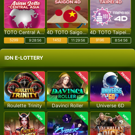
TOTO Central Asia
4D TOTO Saigon POOLS
4D TOTO Taipei POOLS
5299
1452
9196
9:28:54
11:29:54
8:54:54
IDN E-LOTTERY
PROMO
PROMO
PROMO
Roulette Trinity
Davinci Roller
Universe 6D
NEW
NEW
NEW