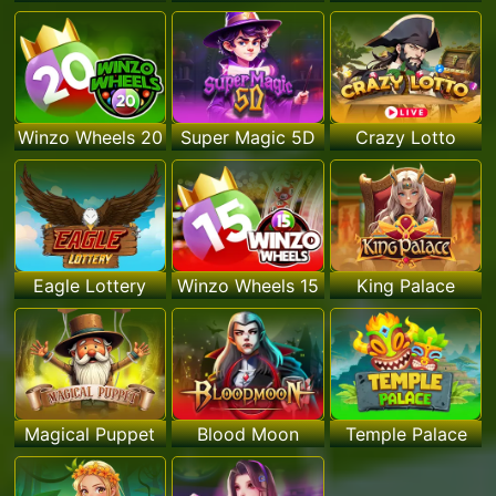
Winzo Wheels 20
Super Magic 5D
Crazy Lotto
Eagle Lottery
Winzo Wheels 15
King Palace
Magical Puppet
Blood Moon
Temple Palace