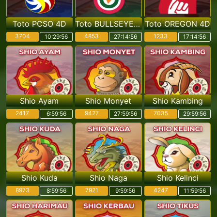
Toto PCSO 4D
Toto BULLSEYE 4D
Toto OREGON 4D
3704
4853
1233
10:29:54
27:14:54
17:14:54
Shio Ayam
Shio Monyet
Shio Kambing
2417
9427
7035
6:59:54
27:59:54
29:59:54
Shio Kuda
Shio Naga
Shio Kelinci
8973
7921
4247
8:59:54
9:59:54
11:59:54