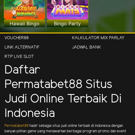
Hawaii Bingo
Bingo Party
VOUCHER88
KALKULATOR MIX PARLAY
LINK ALTERNATIF
JADWAL BANK
RTP LIVE SLOT
Daftar
Permatabet88 Situs
Judi Online Terbaik Di
Indonesia
Permatabet88
hadir sebagai situs judi online terbaik di Indonesia dengan
banyak pilihan game yang menawarkan berbagai program promo dan event