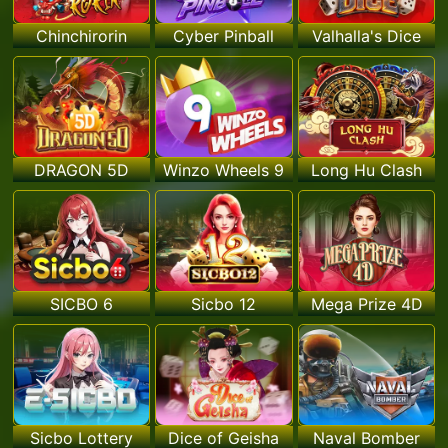
Chinchirorin
Cyber Pinball
Valhalla's Dice
DRAGON 5D
Winzo Wheels 9
Long Hu Clash
SICBO 6
Sicbo 12
Mega Prize 4D
Sicbo Lottery
Dice of Geisha
Naval Bomber