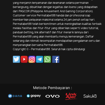
yang menjamin kenyamanan dan keamanan selama permainan
berlangsung, dibuktikan dengan legalitas dan lisensi yang didapatkan
dari PAGCOR (Philippine Amusement And Gaming Corporation).
Customer service Permatabet88 handal dan profesional siap
memberikan pelayanan maksimal selama 24 jam penuh setiap hari.
Permatabet88 telah berkomitmen untuk meningkatkan kualitas terbaik
melalui fasilitas dan fitur-fitur yang diberikan seperti video tutorial,
panduan betting, link alternatif dan fitur menarik lainnya dari
Permatabet88 yang akan membantu menuju kemenangan. Daftar
sekarang dan nikmati kesempatan mendapatkan pengalaman seru dan
menyenangkan bersama Permatabet88.
Copyright © - Permatabet88. Seluruh hak cipta dilindungi
Metode Pembayaran :