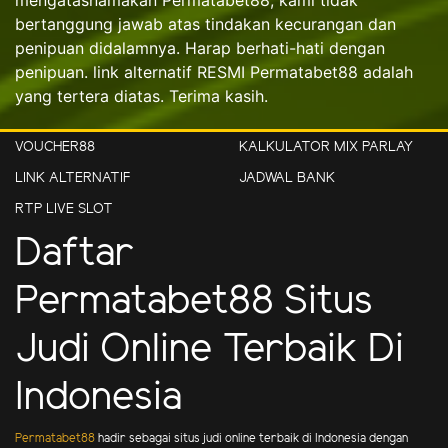
mengatasnamakan Permatabet88, kami tidak
bertanggung jawab atas tindakan kecurangan dan
penipuan didalamnya. Harap berhati-hati dengan
penipuan. link alternatif RESMI Permatabet88 adalah
yang tertera diatas. Terima kasih.
VOUCHER88
KALKULATOR MIX PARLAY
LINK ALTERNATIF
JADWAL BANK
RTP LIVE SLOT
Daftar
Permatabet88 Situs
Judi Online Terbaik Di
Indonesia
Permatabet88
hadir sebagai situs judi online terbaik di Indonesia dengan