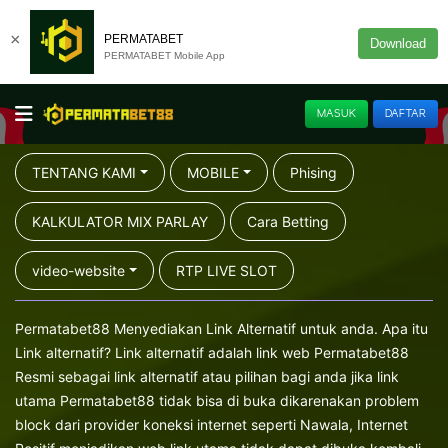
×
PERMATABET
Download
PERMATABET Mobile App
MASUK
DAFTAR
TENTANG KAMI
MOBILE
Phising
KALKULATOR MIX PARLAY
Cara Betting
video-website
RTP LIVE SLOT
Permatabet88 Menyediakan Link Alternatif untuk anda. Apa itu
Link alternatif? Link alternatif adalah link web Permatabet88
Resmi sebagai link alternatif atau pilihan bagi anda jika link
utama Permatabet88 tidak bisa di buka dikarenakan problem
block dari provider koneksi internet seperti Nawala, Internet