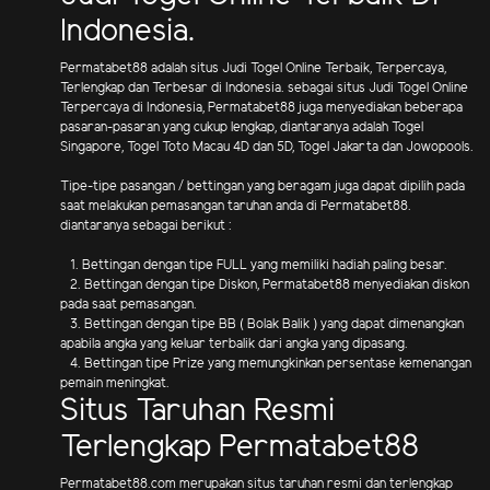
Indonesia.
Permatabet88 adalah situs Judi Togel Online Terbaik, Terpercaya,
Terlengkap dan Terbesar di Indonesia. sebagai situs Judi Togel Online
Terpercaya di Indonesia, Permatabet88 juga menyediakan beberapa
pasaran-pasaran yang cukup lengkap, diantaranya adalah Togel
Singapore, Togel Toto Macau 4D dan 5D, Togel Jakarta dan Jowopools.
Tipe-tipe pasangan / bettingan yang beragam juga dapat dipilih pada
saat melakukan pemasangan taruhan anda di Permatabet88.
diantaranya sebagai berikut :
1. Bettingan dengan tipe FULL yang memiliki hadiah paling besar.
2. Bettingan dengan tipe Diskon, Permatabet88 menyediakan diskon
pada saat pemasangan.
3. Bettingan dengan tipe BB ( Bolak Balik ) yang dapat dimenangkan
apabila angka yang keluar terbalik dari angka yang dipasang.
4. Bettingan tipe Prize yang memungkinkan persentase kemenangan
pemain meningkat.
Situs Taruhan Resmi
Terlengkap Permatabet88
Permatabet88.com merupakan situs taruhan resmi dan terlengkap